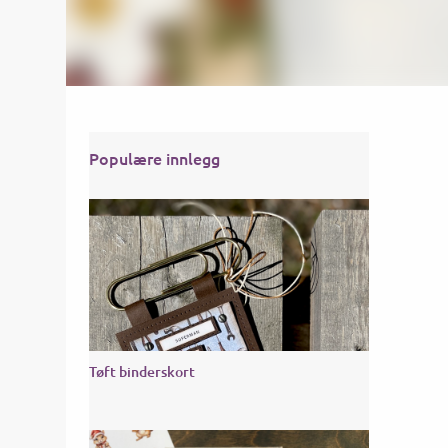
Populære innlegg
Tøft binderskort