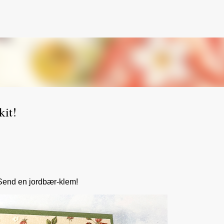
Gå til hovedinnhold
kit!
Send en jordbær-klem!