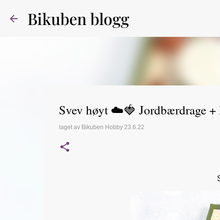
Bikuben blogg
Svev høyt ☁️🍓 Jordbærdrage + 
laget av
Bikuben Hobby
23.6.22