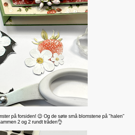
ster på forsiden! 😉 Og de søte små blomstene på "halen"
 sammen 2 og 2 rundt tråden👌